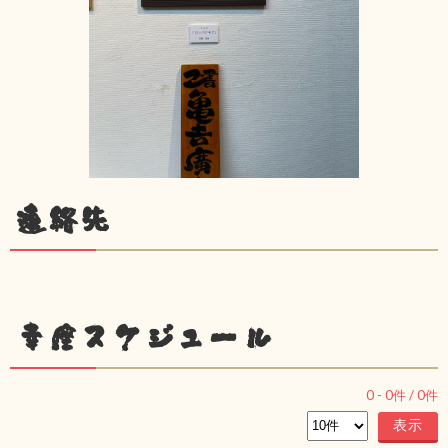
連絡先
幸座スケジュール
0
-
0
件 /
0
件