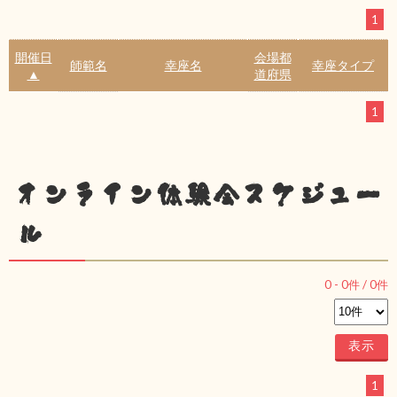
1
開催日
会場都
師範名
幸座名
幸座タイプ
▲
道府県
1
オンライン体験会スケジュー
ル
0
-
0
件 /
0
件
1