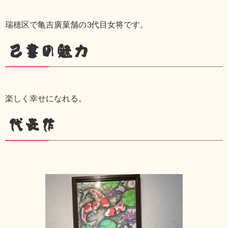
瑞穂区で亀吉廣菓舗の3代目女将です。
己書の魅力
楽しく幸せになれる。
代表作