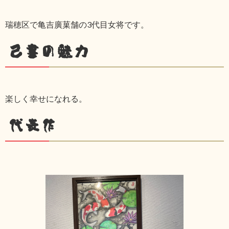
瑞穂区で亀吉廣菓舗の3代目女将です。
己書の魅力
楽しく幸せになれる。
代表作