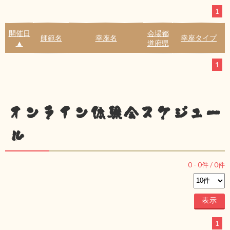
1
開催日
会場都
師範名
幸座名
幸座タイプ
▲
道府県
1
オンライン体験会スケジュー
ル
0
-
0
件 /
0
件
1