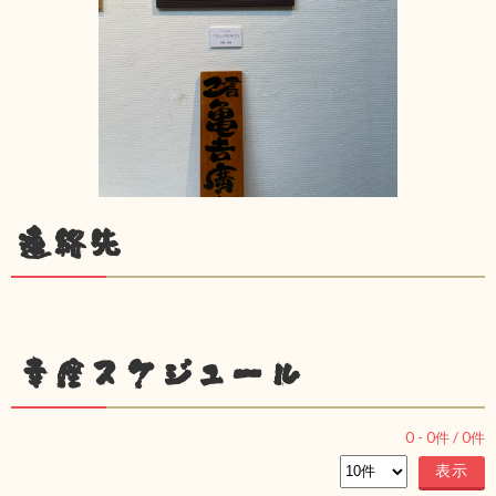
連絡先
幸座スケジュール
0
-
0
件 /
0
件