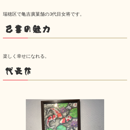
瑞穂区で亀吉廣菓舗の3代目女将です。
己書の魅力
楽しく幸せになれる。
代表作