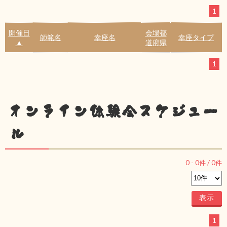
1
開催日
会場都
師範名
幸座名
幸座タイプ
▲
道府県
1
オンライン体験会スケジュー
ル
0
-
0
件 /
0
件
1