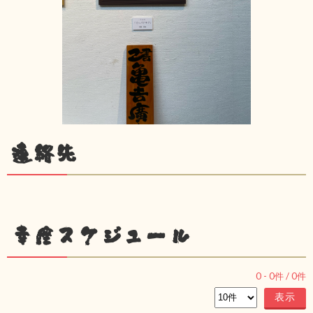
連絡先
幸座スケジュール
0
-
0
件 /
0
件