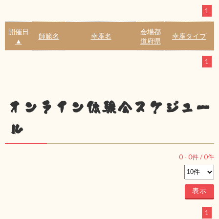
1
開催日
会場都
師範名
幸座名
幸座タイプ
▲
道府県
1
オンライン体験会スケジュー
ル
0
-
0
件 /
0
件
1