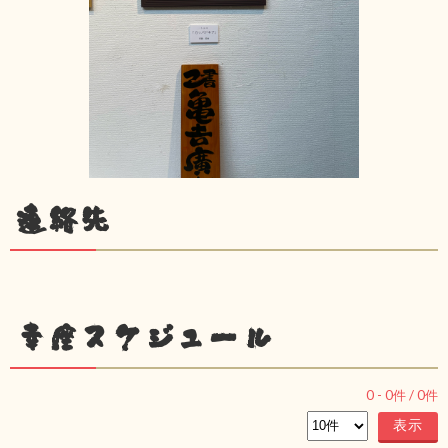
連絡先
幸座スケジュール
0
-
0
件 /
0
件