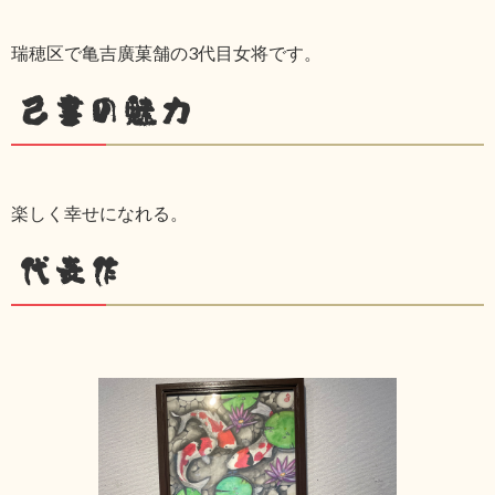
瑞穂区で亀吉廣菓舗の3代目女将です。
己書の魅力
楽しく幸せになれる。
代表作