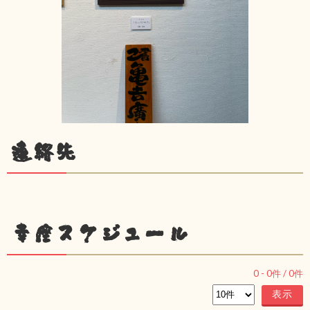
連絡先
幸座スケジュール
0
-
0
件 /
0
件