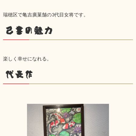
瑞穂区で亀吉廣菓舗の3代目女将です。
己書の魅力
楽しく幸せになれる。
代表作