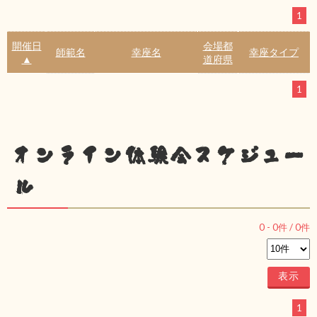
1
開催日
会場都
師範名
幸座名
幸座タイプ
▲
道府県
1
オンライン体験会スケジュー
ル
0
-
0
件 /
0
件
1