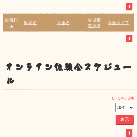
1
開催日
会場都
師範名
幸座名
幸座タイプ
▲
道府県
1
オンライン体験会スケジュー
ル
0
-
0
件 /
0
件
1