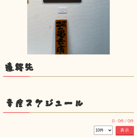
連絡先
幸座スケジュール
0
-
0
件 /
0
件