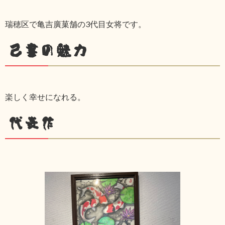
瑞穂区で亀吉廣菓舗の3代目女将です。
己書の魅力
楽しく幸せになれる。
代表作