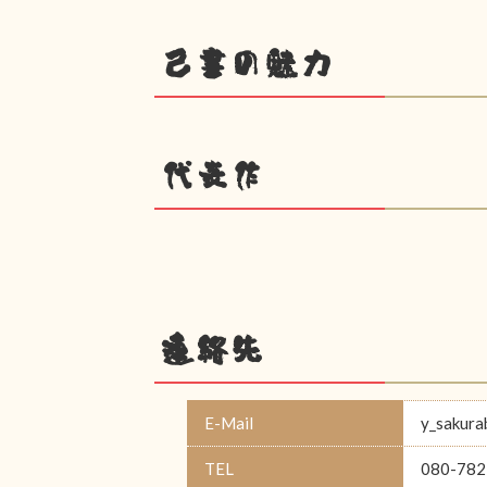
己書の魅力
代表作
連絡先
E-Mail
y_sakur
TEL
080-782