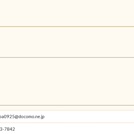
aba0925@docomo.ne.jp
3-7842