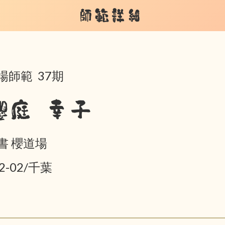
師範詳細
場師範 37期
櫻庭 幸子
書 櫻道場
2-02/千葉