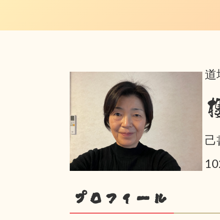
道
己
10
プロフィール