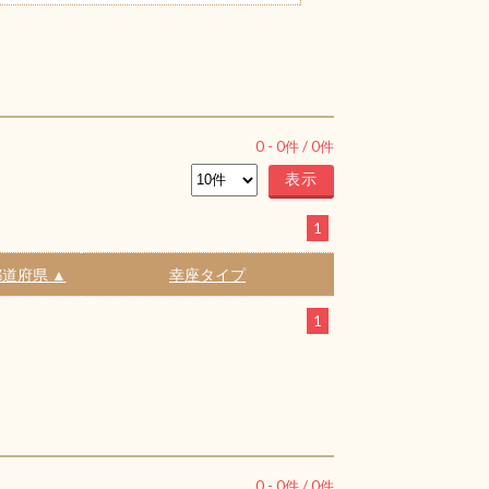
0
-
0
件 /
0
件
1
道府県 ▲
幸座タイプ
1
0
-
0
件 /
0
件