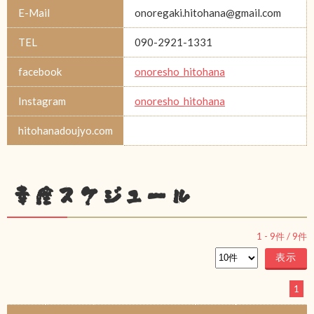
E-Mail
onoregaki.hitohana@gmail.com
TEL
090-2921-1331
facebook
onoresho_hitohana
Instagram
onoresho_hitohana
hitohanadoujyo.com
幸座スケジュール
1
-
9
件 /
9
件
1