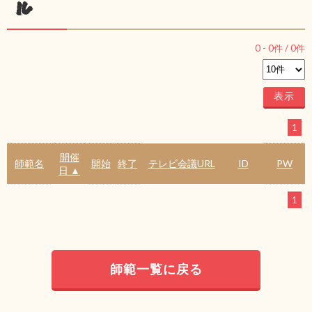
ル
0
-
0
件 /
0
件
1
開催
師範名
開始
終了
テレビ会議URL
ID
PW
日 ▲
1
師範一覧に戻る