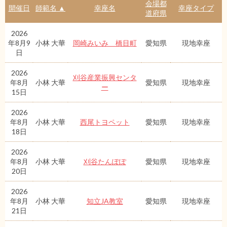
会場都
開催日
師範名 ▲
幸座名
幸座タイプ
道府県
2026
年8月9
小林 大華
岡崎みいみ 橋目町
愛知県
現地幸座
日
2026
刈谷産業振興センタ
年8月
小林 大華
愛知県
現地幸座
ー
15日
2026
年8月
小林 大華
西尾トヨペット
愛知県
現地幸座
18日
2026
年8月
小林 大華
刈谷たんぽぽ
愛知県
現地幸座
20日
2026
年8月
小林 大華
知立JA教室
愛知県
現地幸座
21日