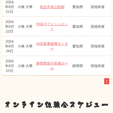
2026
年8月
小林 大華
知立中央公民館
愛知県
現地幸座
21日
2026
刈谷カフェシュエッ
年8月
小林 大華
愛知県
現地幸座
ト
22日
2026
刈谷産業振興センタ
年8月
小林 大華
愛知県
現地幸座
ー
24日
2026
静岡県掛川美感ホー
年8月
小林 大華
静岡県
現地幸座
ル
25日
1
オンライン体験会スケジュー