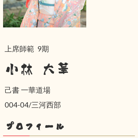
上席師範 9期
小林 大華
己書 一華道場
004-04/三河西部
プロフィール