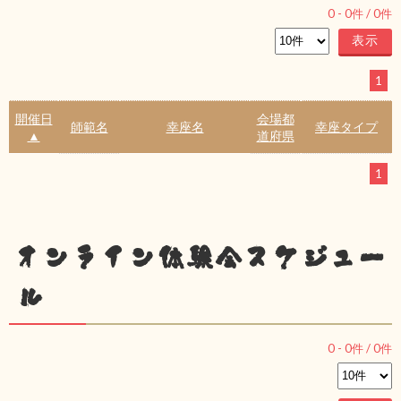
0
-
0
件 /
0
件
1
開催日
会場都
師範名
幸座名
幸座タイプ
▲
道府県
1
オンライン体験会スケジュー
ル
0
-
0
件 /
0
件