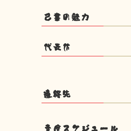
己書の魅力
代表作
連絡先
幸座スケジュール