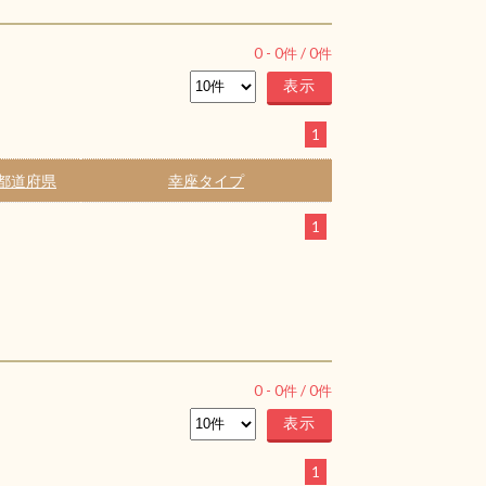
0
-
0
件 /
0
件
1
都道府県
幸座タイプ
1
0
-
0
件 /
0
件
1