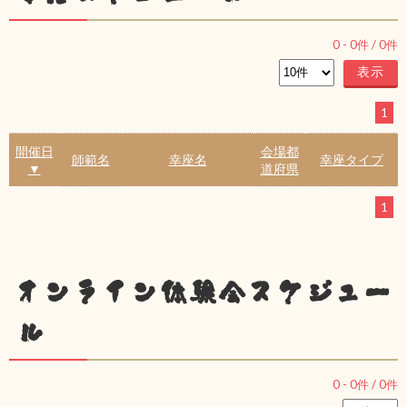
0
-
0
件 /
0
件
1
開催日
会場都
師範名
幸座名
幸座タイプ
▼
道府県
1
オンライン体験会スケジュー
ル
0
-
0
件 /
0
件