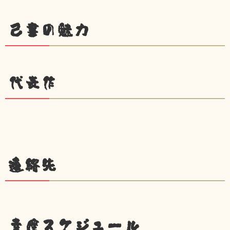
己書の魅力
代表作
連絡先
幸座スケジュール