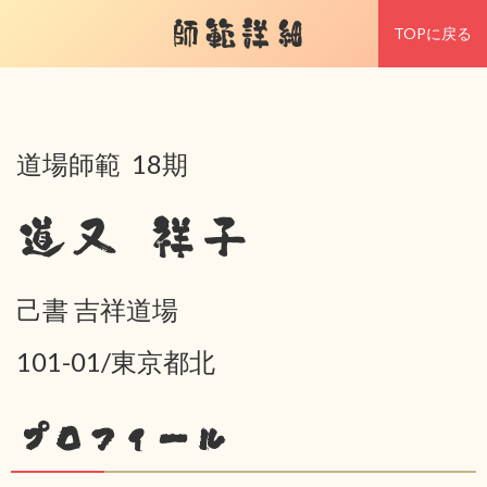
師範詳細
TOPに戻る
道場師範 18期
道又 祥子
己書 吉祥道場
101-01/東京都北
プロフィール