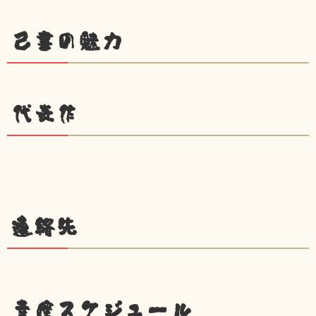
己書の魅力
代表作
連絡先
幸座スケジュール