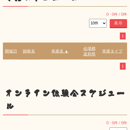
0
-
0
件 /
0
件
1
会場都
開催日
師範名
幸座名 ▲
幸座タイプ
道府県
1
オンライン体験会スケジュー
ル
0
-
0
件 /
0
件