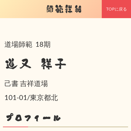
師範詳細
TOPに戻る
道場師範 18期
道又 祥子
己書 吉祥道場
101-01/東京都北
プロフィール