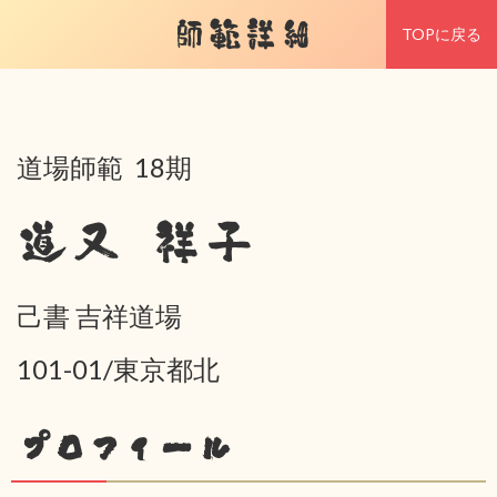
師範詳細
TOPに戻る
道場師範 18期
道又 祥子
己書 吉祥道場
101-01/東京都北
プロフィール