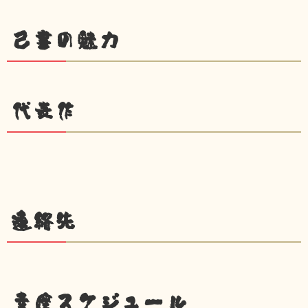
己書の魅力
代表作
連絡先
幸座スケジュール