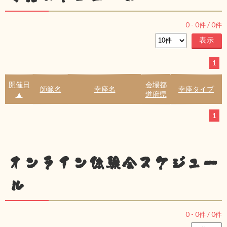
0
-
0
件 /
0
件
1
開催日
会場都
師範名
幸座名
幸座タイプ
▲
道府県
1
オンライン体験会スケジュー
ル
0
-
0
件 /
0
件