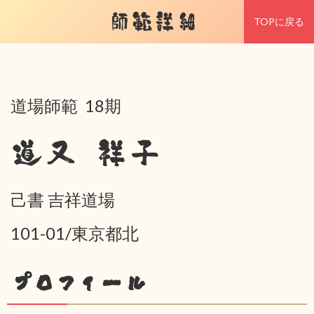
師範詳細
TOPに戻る
道場師範 18期
道又 祥子
己書 吉祥道場
101-01/東京都北
プロフィール