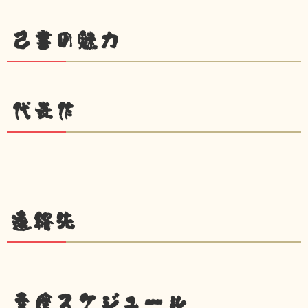
己書の魅力
代表作
連絡先
幸座スケジュール