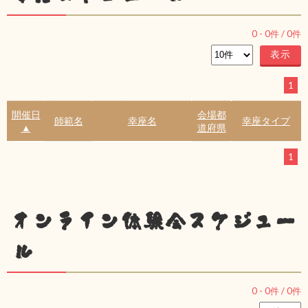
0
-
0
件 /
0
件
1
開催日
会場都
師範名
幸座名
幸座タイプ
▲
道府県
1
オンライン体験会スケジュー
ル
0
-
0
件 /
0
件