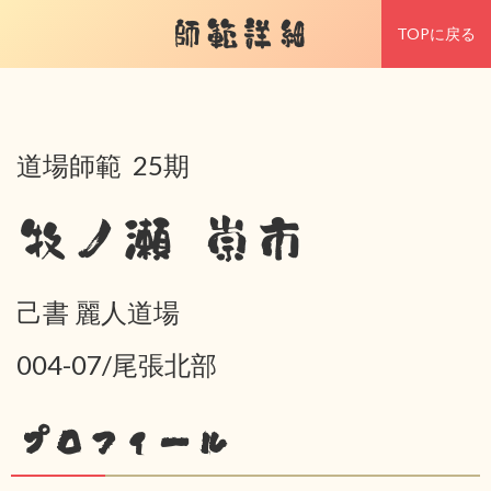
師範詳細
TOPに戻る
道場師範 25期
牧ノ瀬 崇市
己書 麗人道場
004-07/尾張北部
プロフィール