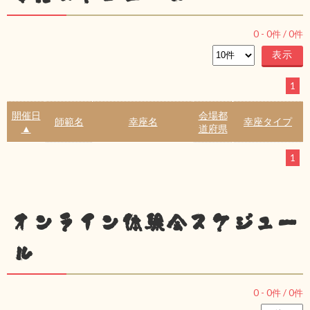
0
-
0
件 /
0
件
1
開催日
会場都
師範名
幸座名
幸座タイプ
▲
道府県
1
オンライン体験会スケジュー
ル
0
-
0
件 /
0
件