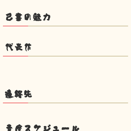
己書の魅力
代表作
連絡先
幸座スケジュール