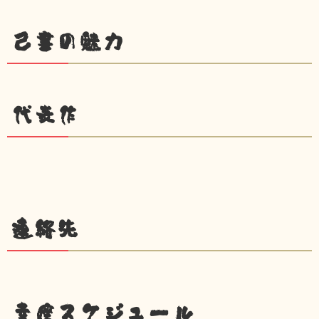
己書の魅力
代表作
連絡先
幸座スケジュール