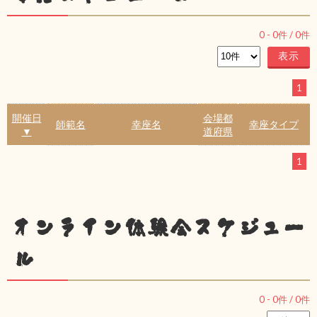
0
-
0
件 /
0
件
1
開催日
会場都
師範名
幸座名
幸座タイプ
▼
道府県
1
オンライン体験会スケジュー
ル
0
-
0
件 /
0
件