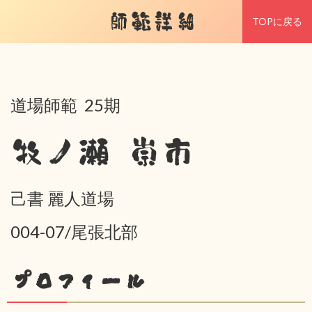
師範詳細
TOPに戻る
道場師範 25期
牧ノ瀬 崇市
己書 麗人道場
004-07/尾張北部
プロフィール