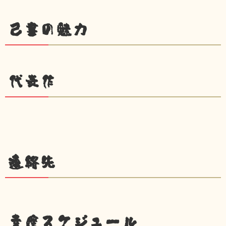
己書の魅力
代表作
連絡先
幸座スケジュール