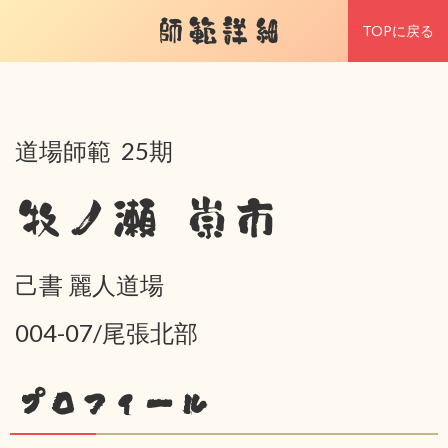
師範詳細
TOPに戻る
道場師範 25期
牧ノ瀬 崇市
己書 麗人道場
004-07/尾張北部
プロフィール