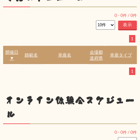
0
-
0
件 /
0
件
1
開催日
会場都
師範名
幸座名
幸座タイプ
▼
道府県
1
オンライン体験会スケジュー
ル
0
-
0
件 /
0
件