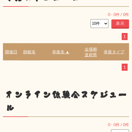
0
-
0
件 /
0
件
1
会場都
開催日
師範名
幸座名 ▲
幸座タイプ
道府県
1
オンライン体験会スケジュー
ル
0
-
0
件 /
0
件