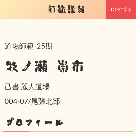
師範詳細
TOPに戻る
道場師範 25期
牧ノ瀬 崇市
己書 麗人道場
004-07/尾張北部
プロフィール