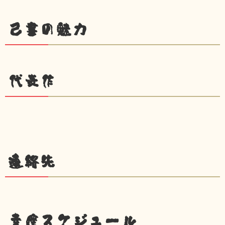
己書の魅力
代表作
連絡先
幸座スケジュール