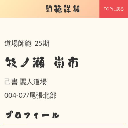
師範詳細
TOPに戻る
道場師範 25期
牧ノ瀬 崇市
己書 麗人道場
004-07/尾張北部
プロフィール