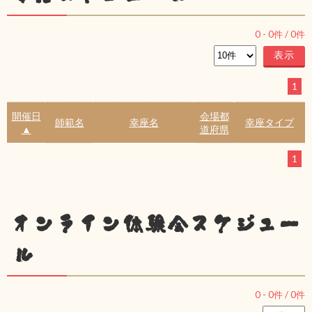
0
-
0
件 /
0
件
1
開催日
会場都
師範名
幸座名
幸座タイプ
▲
道府県
1
オンライン体験会スケジュー
ル
0
-
0
件 /
0
件