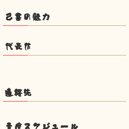
己書の魅力
代表作
連絡先
幸座スケジュール