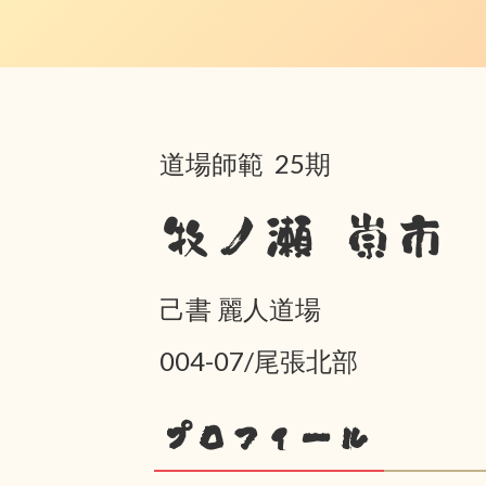
道場師範 25期
牧ノ瀬 崇市
己書 麗人道場
004-07/尾張北部
プロフィール