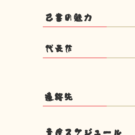
己書の魅力
代表作
連絡先
幸座スケジュール