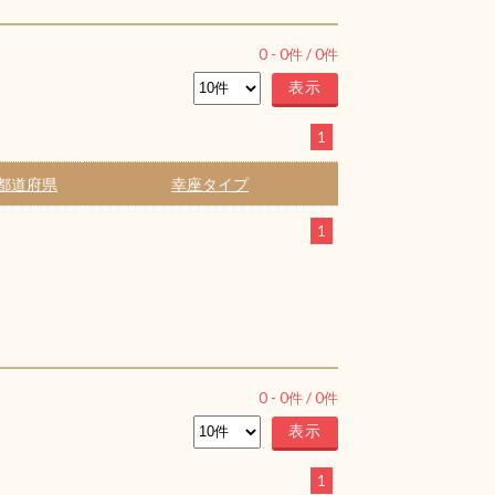
0
-
0
件 /
0
件
1
都道府県
幸座タイプ
1
0
-
0
件 /
0
件
1