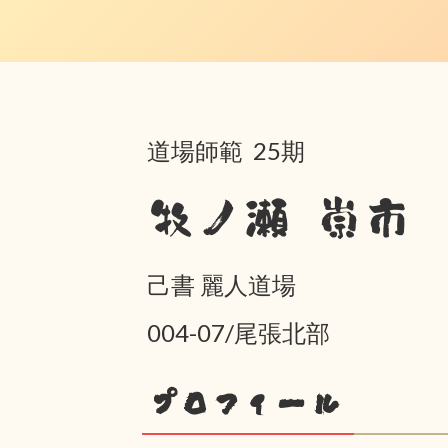
道場師範 25期
牧ノ瀬 崇市
己書 麗人道場
004-07/尾張北部
プロフィール