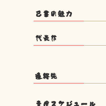
己書の魅力
代表作
連絡先
幸座スケジュール