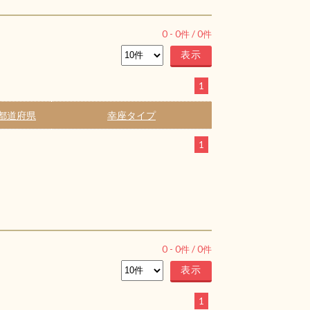
0
-
0
件 /
0
件
1
都道府県
幸座タイプ
1
0
-
0
件 /
0
件
1