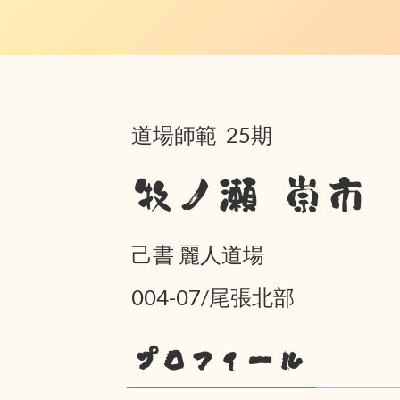
道場師範 25期
牧ノ瀬 崇市
己書 麗人道場
004-07/尾張北部
プロフィール