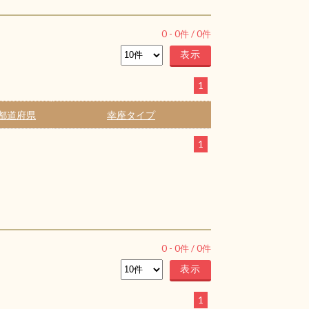
0
-
0
件 /
0
件
1
都道府県
幸座タイプ
1
0
-
0
件 /
0
件
1