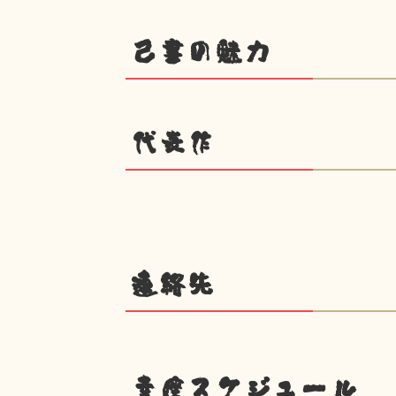
己書の魅力
代表作
連絡先
幸座スケジュール