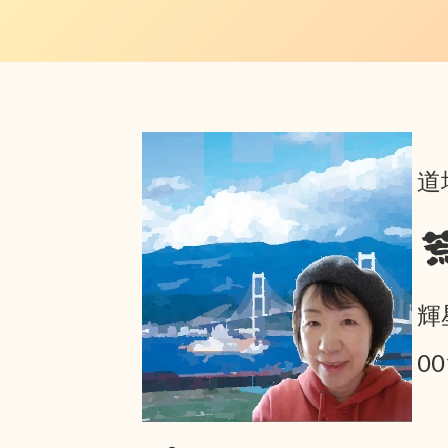
道
輝
0