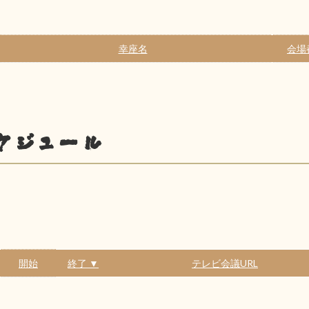
幸座名
会場
ケジュール
開始
終了 ▼
テレビ会議URL