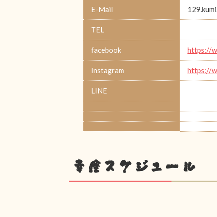
E-Mail
129.kumi
TEL
facebook
https://
Instagram
https://
LINE
幸座スケジュール