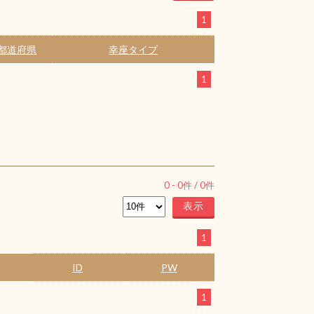
1
都道府県
幸座タイプ
1
0
-
0
件 /
0
件
1
ID
PW
1