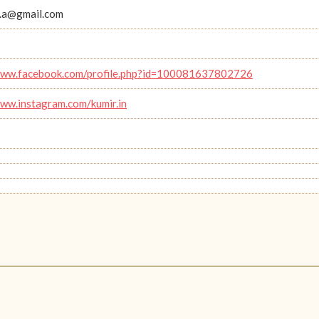
.a@gmail.com
www.facebook.com/profile.php?id=100081637802726
www.instagram.com/kumir.in