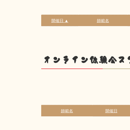
開催日 ▲
師範名
オンライン体験会ス
師範名
開催日