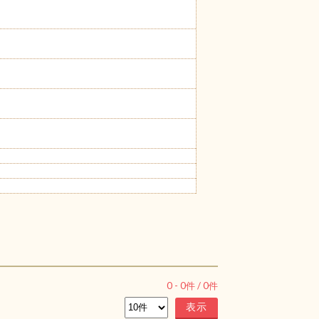
0
-
0
件 /
0
件