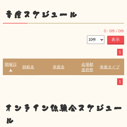
幸座スケジュール
0
-
0
件 /
0
件
1
開催日
会場都
師範名
幸座名
幸座タイプ
▲
道府県
1
オンライン体験会スケジュー
ル