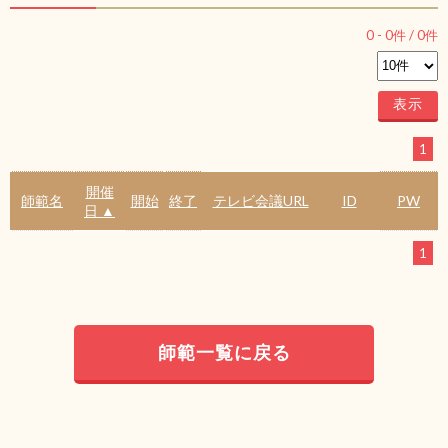
0
-
0
件 /
0
件
1
開催
師範名
開始
終了
テレビ会議URL
ID
PW
日 ▲
1
師範一覧に戻る