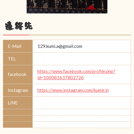
連絡先
E-Mail
129.kumi.a@gmail.com
TEL
https://www.facebook.com/profile.php?
facebook
id=100081637802726
Instagram
https://www.instagram.com/kumir.in
LINE