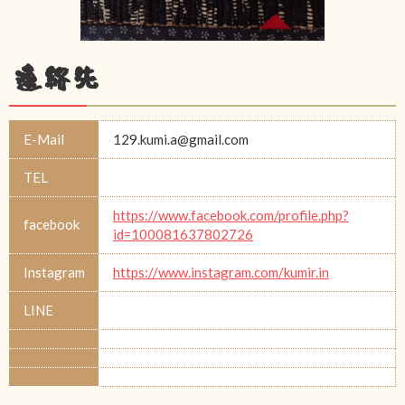
連絡先
E-Mail
129.kumi.a@gmail.com
TEL
https://www.facebook.com/profile.php?
facebook
id=100081637802726
Instagram
https://www.instagram.com/kumir.in
LINE