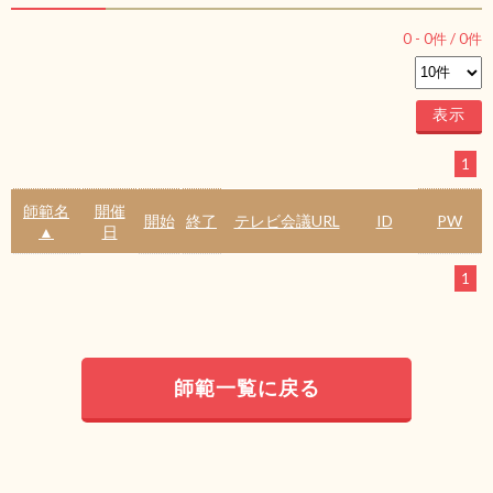
0
-
0
件 /
0
件
1
師範名
開催
開始
終了
テレビ会議URL
ID
PW
▲
日
1
師範一覧に戻る