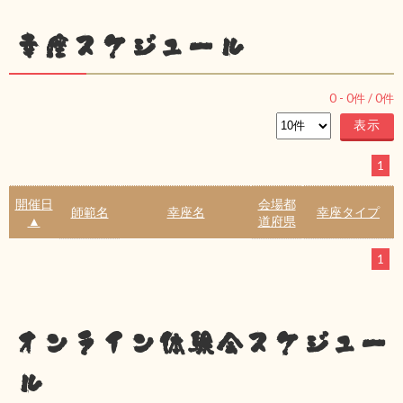
幸座スケジュール
0
-
0
件 /
0
件
1
開催日
会場都
師範名
幸座名
幸座タイプ
▲
道府県
1
オンライン体験会スケジュー
ル