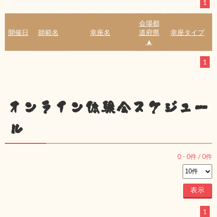
1
会場都
開催日
師範名
幸座名
道府県
幸座タイプ
▲
1
オンライン体験会スケジュー
ル
0
-
0
件 /
0
件
1