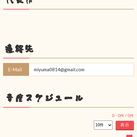
連絡先
E-Mail
miyuma0814@gmail.com
幸座スケジュール
0
-
0
件 /
0
件