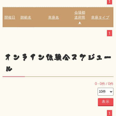
1
会場都
開催日
師範名
幸座名
道府県
幸座タイプ
▲
1
オンライン体験会スケジュー
ル
0
-
0
件 /
0
件
1