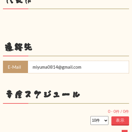
連絡先
E-Mail
miyuma0814@gmail.com
幸座スケジュール
0
-
0
件 /
0
件