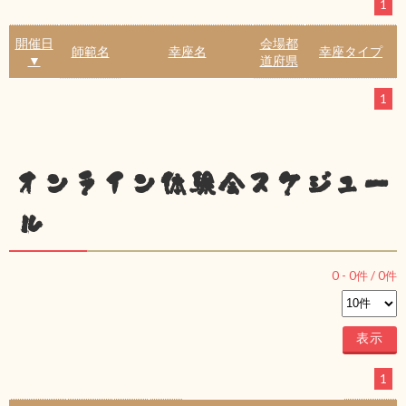
1
開催日
会場都
師範名
幸座名
幸座タイプ
▼
道府県
1
オンライン体験会スケジュー
ル
0
-
0
件 /
0
件
1