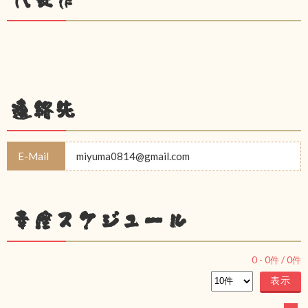
連絡先
E-Mail
miyuma0814@gmail.com
幸座スケジュール
0
-
0
件 /
0
件