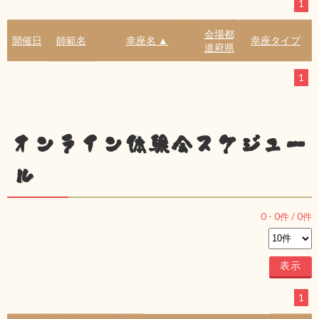
1
会場都
開催日
師範名
幸座名 ▲
幸座タイプ
道府県
1
オンライン体験会スケジュー
ル
0
-
0
件 /
0
件
1