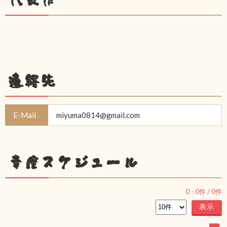
連絡先
E-Mail
miyuma0814@gmail.com
幸座スケジュール
0
-
0
件 /
0
件