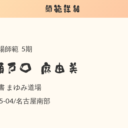
師範詳細
場師範 5期
瀬戸口 麻由美
書 まゆみ道場
05-04/名古屋南部