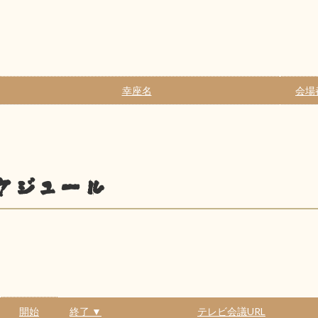
幸座名
会場
ケジュール
開始
終了 ▼
テレビ会議URL