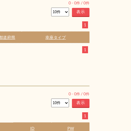
0
-
0
件 /
0
件
1
都道府県
幸座タイプ
1
0
-
0
件 /
0
件
1
ID
PW