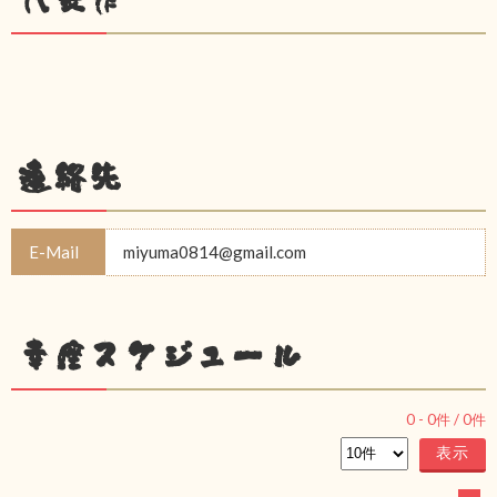
連絡先
E-Mail
miyuma0814@gmail.com
幸座スケジュール
0
-
0
件 /
0
件