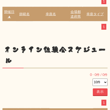
1
開催日
会場都
師範名
幸座名
幸座タイプ
▲
道府県
1
オンライン体験会スケジュー
ル
0
-
0
件 /
0
件
1