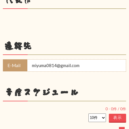
連絡先
E-Mail
miyuma0814@gmail.com
幸座スケジュール
0
-
0
件 /
0
件