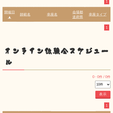
1
開催日
会場都
師範名
幸座名
幸座タイプ
▲
道府県
1
オンライン体験会スケジュー
ル
0
-
0
件 /
0
件
1