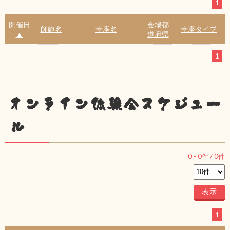
1
開催日
会場都
師範名
幸座名
幸座タイプ
▲
道府県
1
オンライン体験会スケジュー
ル
0
-
0
件 /
0
件
1