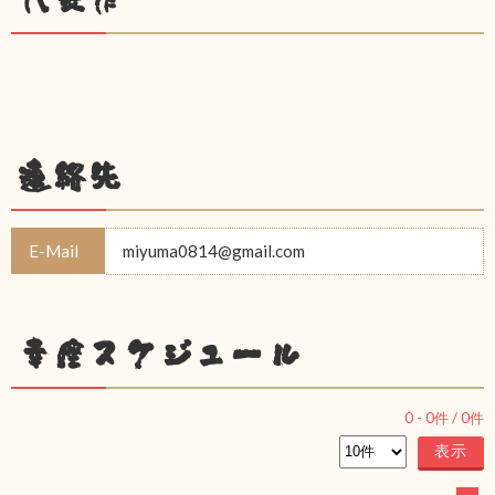
連絡先
E-Mail
miyuma0814@gmail.com
幸座スケジュール
0
-
0
件 /
0
件