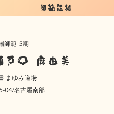
師範詳細
場師範 5期
瀬戸口 麻由美
書 まゆみ道場
05-04/名古屋南部