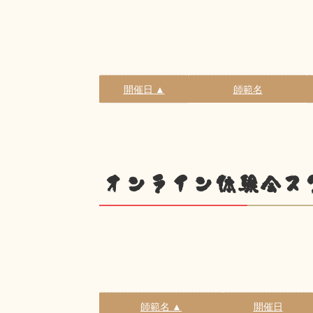
開催日 ▲
師範名
オンライン体験会ス
師範名 ▲
開催日