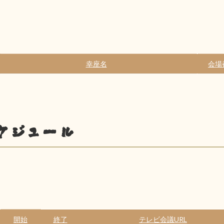
幸座名
会場
ケジュール
開始
終了
テレビ会議URL