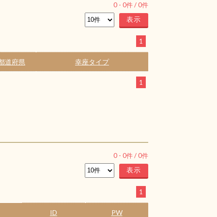
0
-
0
件 /
0
件
1
都道府県
幸座タイプ
1
0
-
0
件 /
0
件
1
ID
PW