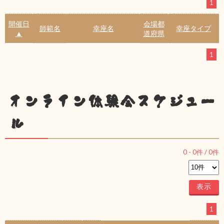
1
開催日
会場都
師範名
幸座名
幸座タイプ
▲
道府県
1
オンライン体験会スケジュー
ル
0
-
0
件 /
0
件
1