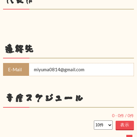
連絡先
E-Mail
miyuma0814@gmail.com
幸座スケジュール
0
-
0
件 /
0
件