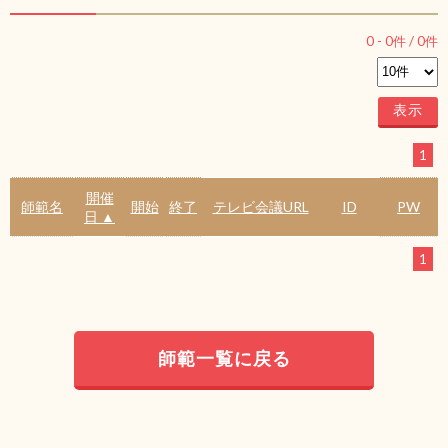
0
-
0
件 /
0
件
1
開催
師範名
開始
終了
テレビ会議URL
ID
PW
日 ▲
1
師範一覧に戻る