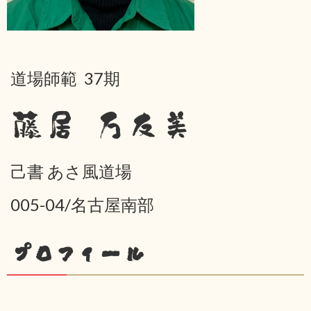
道場師範 37期
藤居 万友美
己書 あさ風道場
005-04/名古屋南部
プロフィール