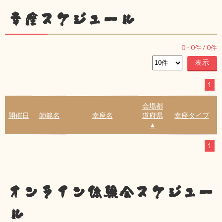
幸座スケジュール
0
-
0
件 /
0
件
1
会場都
開催日
師範名
幸座名
道府県
幸座タイプ
▲
1
オンライン体験会スケジュー
ル