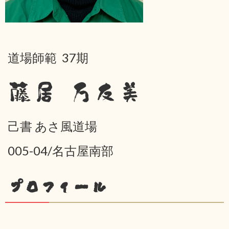
道場師範 37期
藤居 万友美
己書 あさ風道場
005-04/名古屋南部
プロフィール