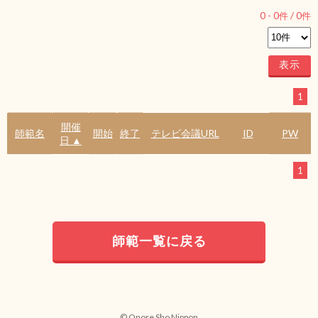
0
-
0
件 /
0
件
1
開催
師範名
開始
終了
テレビ会議URL
ID
PW
日 ▲
1
師範一覧に戻る
© Onore Sho Nippon