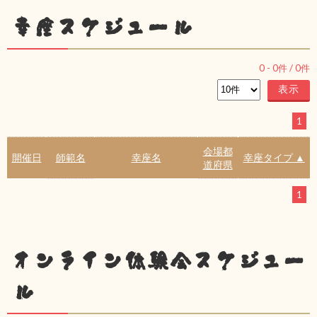
幸座スケジュール
0
-
0
件 /
0
件
1
会場都
開催日
師範名
幸座名
幸座タイプ ▲
道府県
1
オンライン体験会スケジュー
ル