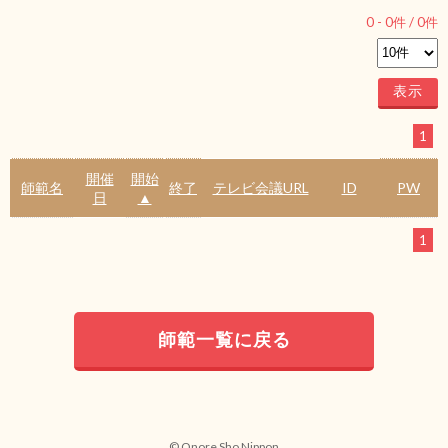
0
-
0
件 /
0
件
1
開催
開始
師範名
終了
テレビ会議URL
ID
PW
日
▲
1
師範一覧に戻る
© Onore Sho Nippon