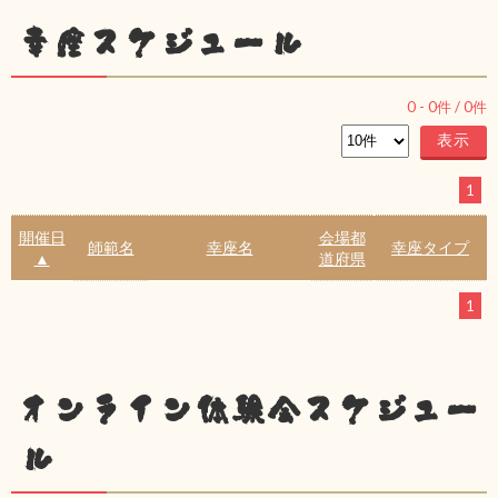
幸座スケジュール
0
-
0
件 /
0
件
1
開催日
会場都
師範名
幸座名
幸座タイプ
▲
道府県
1
オンライン体験会スケジュー
ル