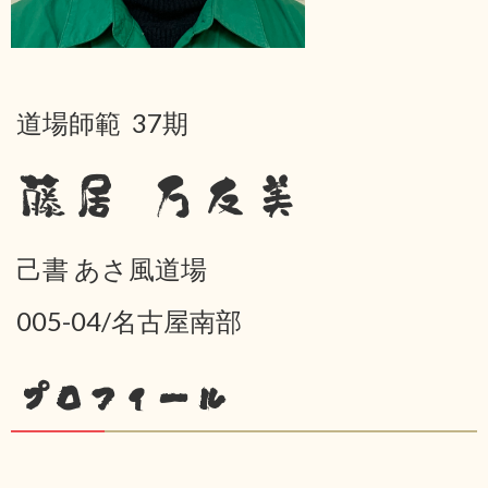
道場師範 37期
藤居 万友美
己書 あさ風道場
005-04/名古屋南部
プロフィール