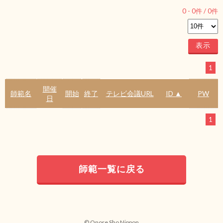
0
-
0
件 /
0
件
1
開催
師範名
開始
終了
テレビ会議URL
ID ▲
PW
日
1
師範一覧に戻る
© Onore Sho Nippon