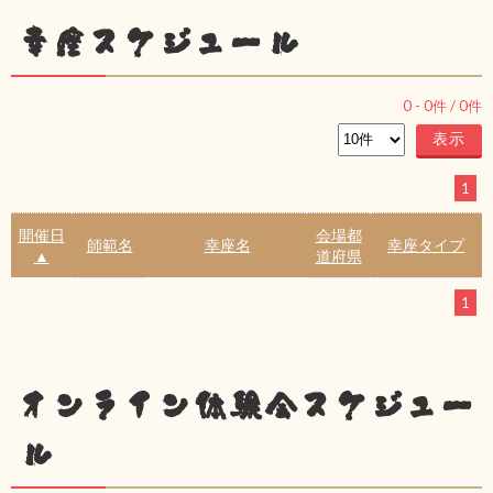
幸座スケジュール
0
-
0
件 /
0
件
1
開催日
会場都
師範名
幸座名
幸座タイプ
▲
道府県
1
オンライン体験会スケジュー
ル