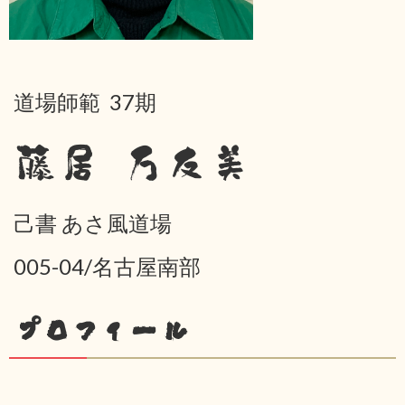
道場師範 37期
藤居 万友美
己書 あさ風道場
005-04/名古屋南部
プロフィール