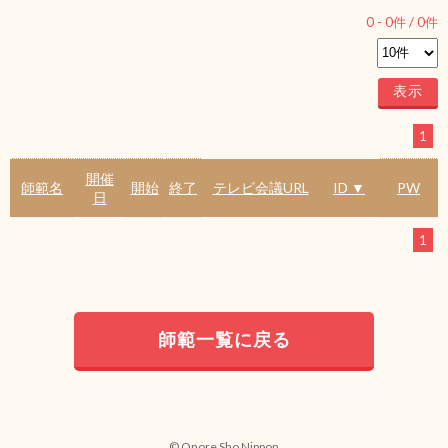
0
-
0
件 /
0
件
1
開催
師範名
開始
終了
テレビ会議URL
ID ▼
PW
日
1
師範一覧に戻る
© Onore Sho Nippon