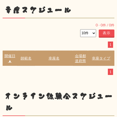
幸座スケジュール
0
-
0
件 /
0
件
1
開催日
会場都
師範名
幸座名
幸座タイプ
▲
道府県
1
オンライン体験会スケジュー
ル