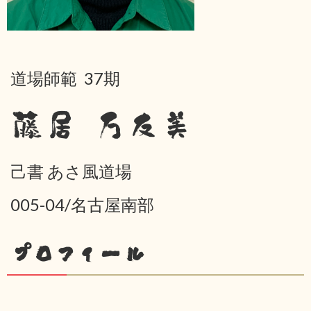
道場師範 37期
藤居 万友美
己書 あさ風道場
005-04/名古屋南部
プロフィール