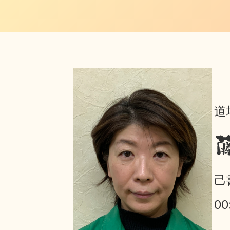
道
己
0