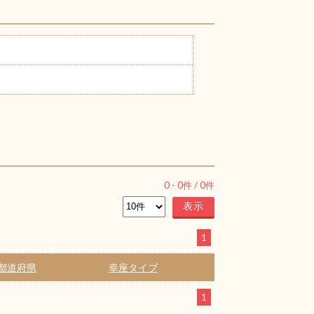
0
-
0
件 /
0
件
1
都道府県
幸座タイプ
1