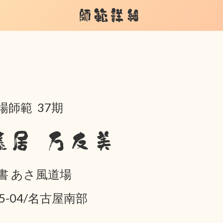
師範詳細
場師範 37期
藤居 万友美
書 あさ風道場
05-04/名古屋南部