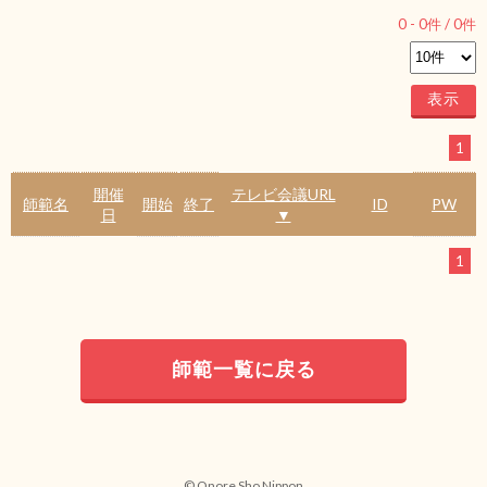
0
-
0
件 /
0
件
1
開催
テレビ会議URL
師範名
開始
終了
ID
PW
日
▼
1
師範一覧に戻る
© Onore Sho Nippon