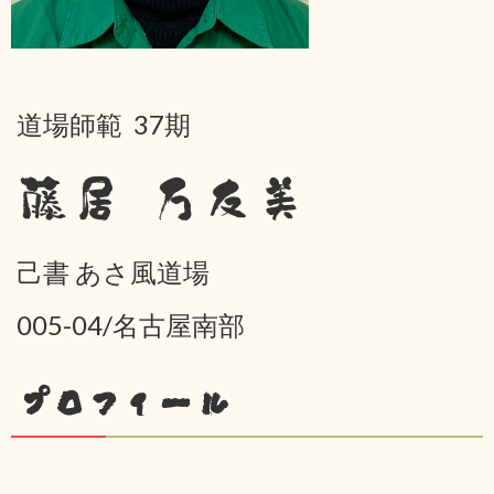
道場師範 37期
藤居 万友美
己書 あさ風道場
005-04/名古屋南部
プロフィール