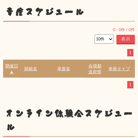
幸座スケジュール
0
-
0
件 /
0
件
1
開催日
会場都
師範名
幸座名
幸座タイプ
▲
道府県
1
オンライン体験会スケジュー
ル