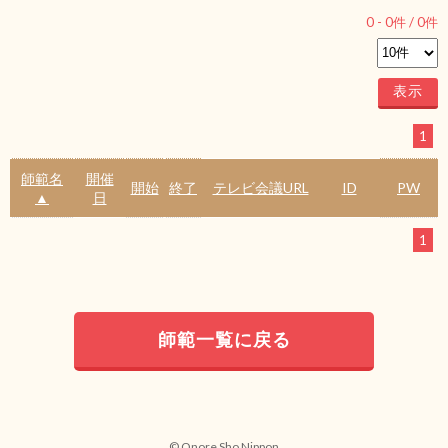
0
-
0
件 /
0
件
1
師範名
開催
開始
終了
テレビ会議URL
ID
PW
▲
日
1
師範一覧に戻る
© Onore Sho Nippon