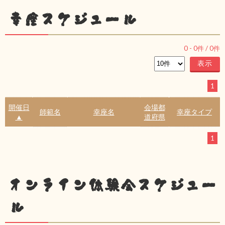
幸座スケジュール
0
-
0
件 /
0
件
1
開催日
会場都
師範名
幸座名
幸座タイプ
▲
道府県
1
オンライン体験会スケジュー
ル