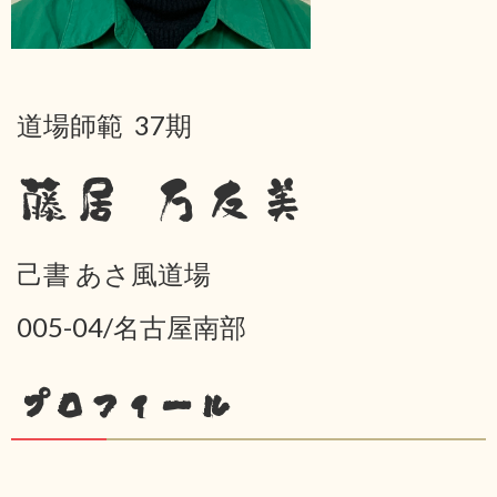
道場師範 37期
藤居 万友美
己書 あさ風道場
005-04/名古屋南部
プロフィール