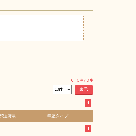
0
-
0
件 /
0
件
1
都道府県
幸座タイプ
1