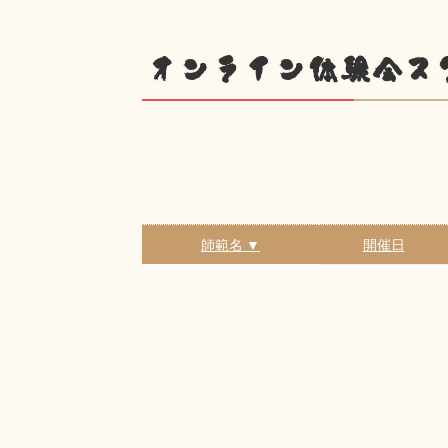
オンライン体験会ス
師範名 ▼
開催日