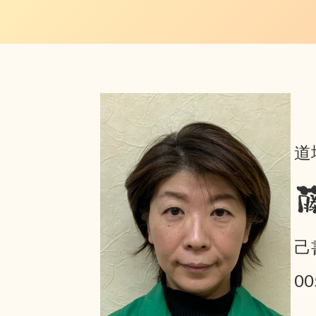
道
己
0