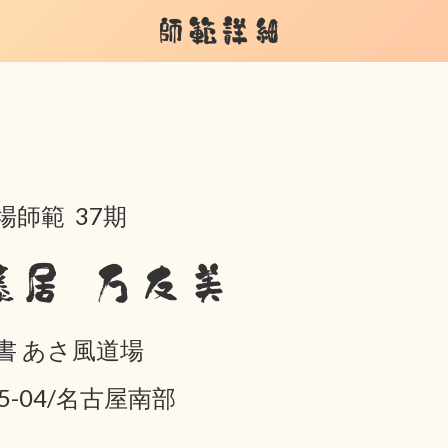
師範詳細
場師範 37期
藤居 万友美
書 あさ風道場
05-04/名古屋南部