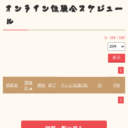
オンライン体験会スケジュー
ル
0
-
0
件 /
0
件
1
開催
師範名
開始
終了
テレビ会議URL
ID
PW
日 ▲
1