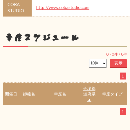
COBA
http://www.cobastudio.com
STUDIO
幸座スケジュール
0
-
0
件 /
0
件
1
会場都
開催日
師範名
幸座名
道府県
幸座タイプ
▲
1