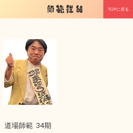
師範詳細
TOPに戻る
道場師範 34期