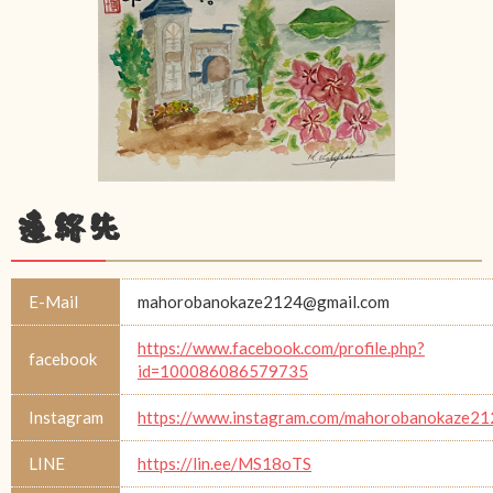
連絡先
E-Mail
mahorobanokaze2124@gmail.com
https://www.facebook.com/profile.php?
facebook
id=100086086579735
Instagram
https://www.instagram.com/mahorobanokaze21
LINE
https://lin.ee/MS18oTS