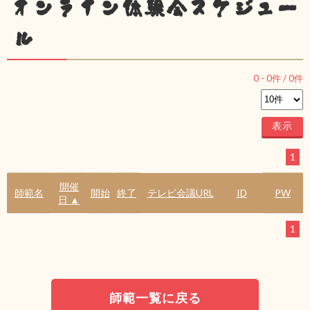
オンライン体験会スケジュー
ル
0
-
0
件 /
0
件
1
開催
師範名
開始
終了
テレビ会議URL
ID
PW
日 ▲
1
師範一覧に戻る