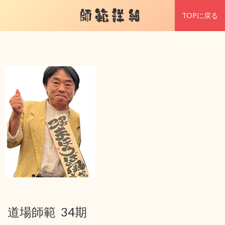
師範詳細
TOPに戻る
道場師範 34期