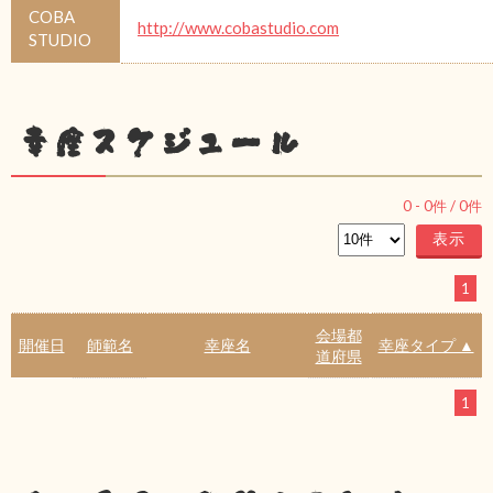
COBA
http://www.cobastudio.com
STUDIO
幸座スケジュール
0
-
0
件 /
0
件
1
会場都
開催日
師範名
幸座名
幸座タイプ ▲
道府県
1