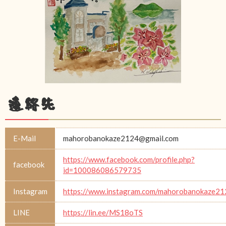
連絡先
E-Mail
mahorobanokaze2124@gmail.com
https://www.facebook.com/profile.php?
facebook
id=100086086579735
Instagram
https://www.instagram.com/mahorobanokaze21
LINE
https://lin.ee/MS18oTS