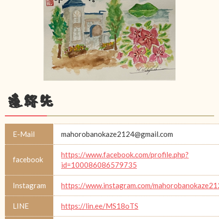
連絡先
E-Mail
mahorobanokaze2124@gmail.com
https://www.facebook.com/profile.php?
facebook
id=100086086579735
Instagram
https://www.instagram.com/mahorobanokaze21
LINE
https://lin.ee/MS18oTS