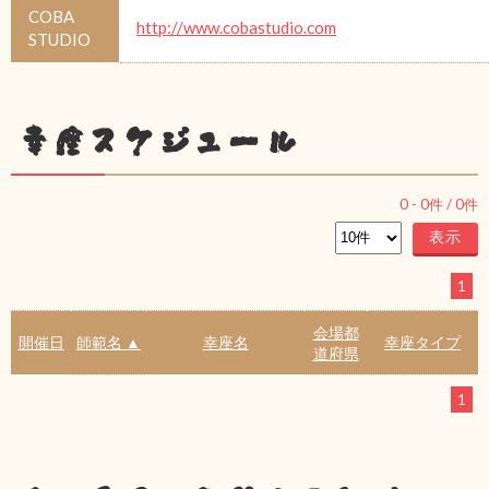
COBA
http://www.cobastudio.com
STUDIO
幸座スケジュール
0
-
0
件 /
0
件
1
会場都
開催日
師範名 ▲
幸座名
幸座タイプ
道府県
1