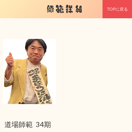
師範詳細
TOPに戻る
道場師範 34期