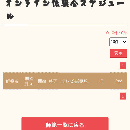
オンライン体験会スケジュー
ル
0
-
0
件 /
0
件
1
開催
師範名
開始
終了
テレビ会議URL
ID
PW
日 ▲
1
師範一覧に戻る