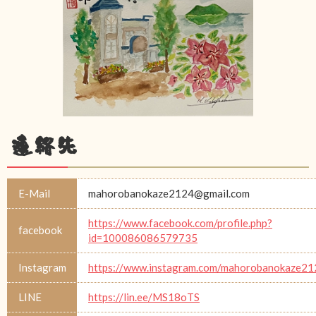
連絡先
E-Mail
mahorobanokaze2124@gmail.com
https://www.facebook.com/profile.php?
facebook
id=100086086579735
Instagram
https://www.instagram.com/mahorobanokaze21
LINE
https://lin.ee/MS18oTS