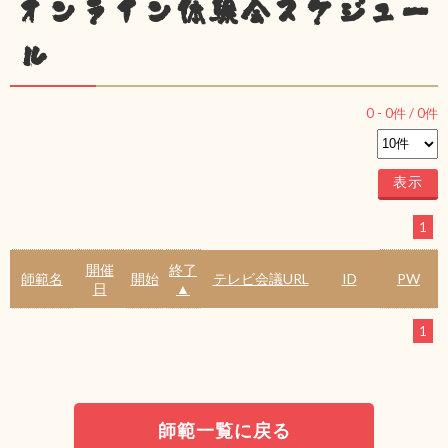
オンライン体験会スケジュー
ル
0
-
0
件 /
0
件
1
開催
終了
師範名
開始
テレビ会議URL
ID
PW
日
▲
1
師範一覧に戻る