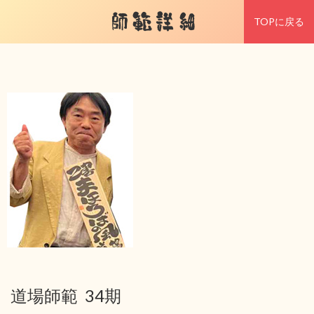
師範詳細
TOPに戻る
道場師範 34期