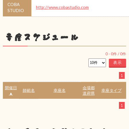
COBA
http://www.cobastudio.com
STUDIO
幸座スケジュール
0
-
0
件 /
0
件
1
開催日
会場都
師範名
幸座名
幸座タイプ
▲
道府県
1