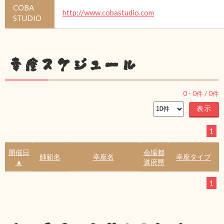
COBA
http://www.cobastudio.com
STUDIO
幸座スケジュール
0
-
0
件 /
0
件
1
開催日
会場都
師範名
幸座名
幸座タイプ
▲
道府県
1