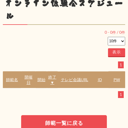
オンライン体験会スケジュー
ル
0
-
0
件 /
0
件
1
開催
終了
師範名
開始
テレビ会議URL
ID
PW
日
▼
1
師範一覧に戻る