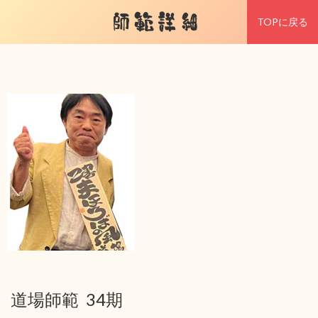
師範詳細
TOPに戻る
道場師範 34期