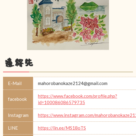
連絡先
E-Mail
mahorobanokaze2124@gmail.com
https://www.facebook.com/profile.php?
facebook
id=100086086579735
Instagram
https://www.instagram.com/mahorobanokaze21
LINE
https://lin.ee/MS18oTS