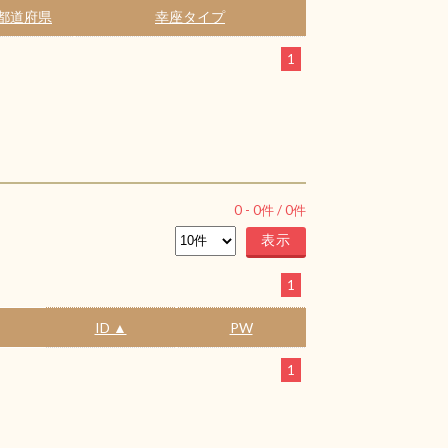
都道府県
幸座タイプ
1
0
-
0
件 /
0
件
1
ID ▲
PW
1