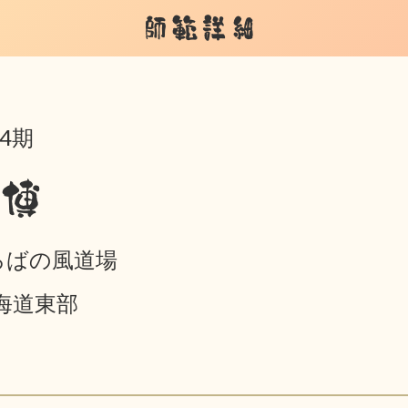
師範詳細
4期
 博
ろばの風道場
北海道東部