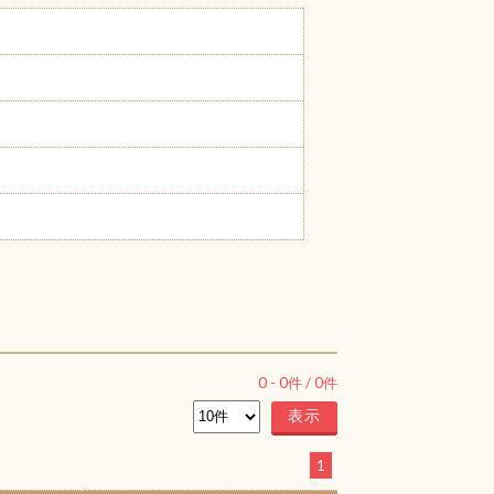
0
-
0
件 /
0
件
1